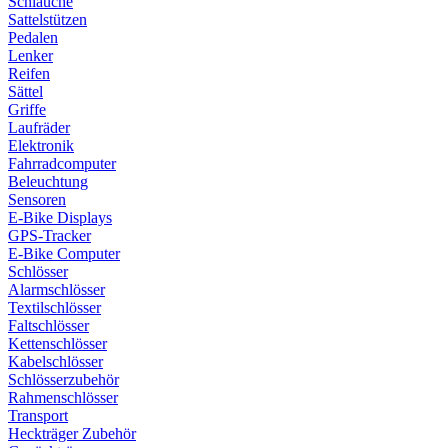
Schläuche
Sattelstützen
Pedalen
Lenker
Reifen
Sättel
Griffe
Laufräder
Elektronik
Fahrradcomputer
Beleuchtung
Sensoren
E-Bike Displays
GPS-Tracker
E-Bike Computer
Schlösser
Alarmschlösser
Textilschlösser
Faltschlösser
Kettenschlösser
Kabelschlösser
Schlösserzubehör
Rahmenschlösser
Transport
Heckträger Zubehör