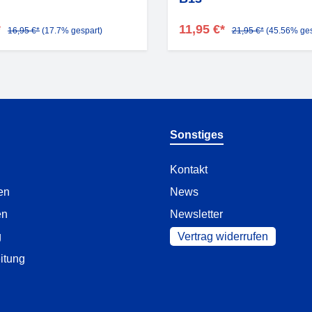
*
11,95 €*
16,95 €*
(17.7% gespart)
21,95 €*
(45.56% ges
Sonstiges
Kontakt
en
News
en
Newsletter
g
Vertrag widerrufen
itung