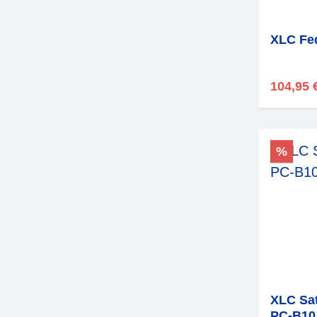
XLC Fed
104,95 
%
XLC Sat
PC-B10