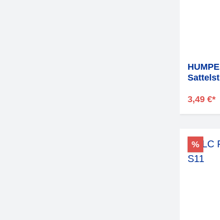
HUMPER
Sattels
3,49 €*
%