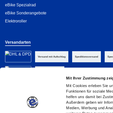
eBike Spezialrad
eBike Sonderangebote
Elektroroller
Versandarten
Versand mit Aufschlag
Speditionsversand
Sped
Abholung im Laden
Mit Ihrer Zustimmung zei
Mit Cookies erleben Sie un
Funktionen für soziale Med
helfen uns damit bei Zust
Außerdem geben wir Inform
Medien, Werbung und Analy