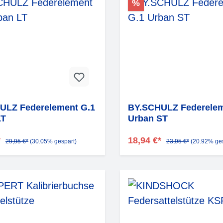
%
ULZ Federelement G.1
BY.SCHULZ Federelem
LT
Urban ST
*
18,94 €*
29,95 €*
(30.05% gespart)
23,95 €*
(20.92% ges