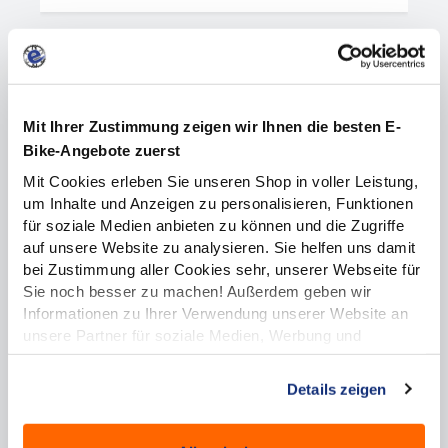
%
Mit Ihrer Zustimmung zeigen wir Ihnen die besten E-
Bike-Angebote zuerst
Mit Cookies erleben Sie unseren Shop in voller Leistung,
um Inhalte und Anzeigen zu personalisieren, Funktionen
für soziale Medien anbieten zu können und die Zugriffe
auf unsere Website zu analysieren. Sie helfen uns damit
bei Zustimmung aller Cookies sehr, unserer Webseite für
BUSCH & MÜLLER Rücklicht Toplight
Sie noch besser zu machen! Außerdem geben wir
View Plus
Informationen zu Ihrer Verwendung unserer Website an
unsere Partner für soziale Medien, Werbung und
10,95 €*
21,95 €*
(50.11% gespart)
Analysen weiter. Unsere Partner führen diese
Informationen möglicherweise mit weiteren Daten
Details zeigen
zusammen, die Sie ihnen bereitgestellt haben oder die
sie im Rahmen Ihrer Nutzung der Dienste gesammelt
haben.