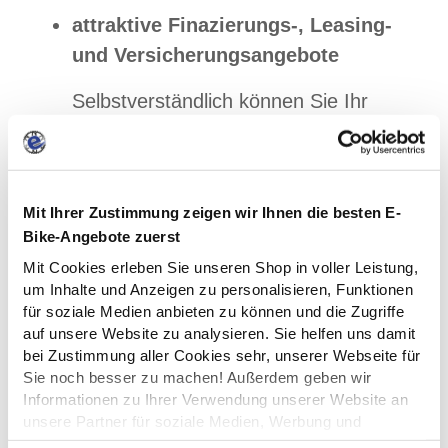
attraktive Finazierungs-, Leasing-
und Versicherungsangebote
Selbstverständlich können Sie Ihr
neues eBike bei uns leasen,
finanzieren und auch versichern.
Werkstattservice für alle
Mit Ihrer Zustimmung zeigen wir Ihnen die besten E-
fachhandelsüblichen eBikes inkl.
Bike-Angebote zuerst
Update-Service
Mit Cookies erleben Sie unseren Shop in voller Leistung,
Auch für nicht bei uns gekaufte
um Inhalte und Anzeigen zu personalisieren, Funktionen
eBikes bieten wir Werkstattleistungen
für soziale Medien anbieten zu können und die Zugriffe
auf unsere Website zu analysieren. Sie helfen uns damit
zum Festpreis an. Zudem erhalten
bei Zustimmung aller Cookies sehr, unserer Webseite für
Sie auf Wunsch ein Leih-eBike
Sie noch besser zu machen! Außerdem geben wir
während der Servicezeit.
Informationen zu Ihrer Verwendung unserer Website an
unsere Partner für soziale Medien, Werbung und
eBike Hol- und Bringservice
Analysen weiter. Unsere Partner führen diese