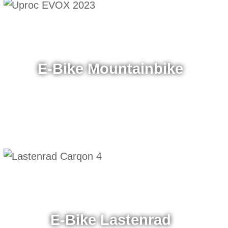
E-Bike Mountainbike
E-Bike Lastenrad