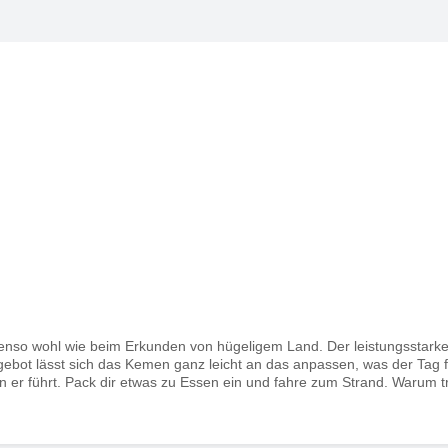
benso wohl wie beim Erkunden von hügeligem Land. Der leistungsstar
ebot lässt sich das Kemen ganz leicht an das anpassen, was der Ta
hin er führt. Pack dir etwas zu Essen ein und fahre zum Strand. Warum t
en Adv ist bereit. Rahmendesign und Komponenten sind sorgfälltig dar
u halten bedeutet schnelle Reaktionen und inhärente Stabilität. Beides 
n ausgewogen und mit perfekter Gewichtsverteilung zwischen den Laufräd