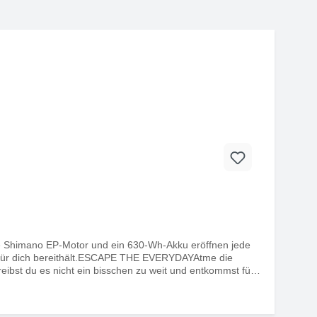
ke Shimano EP-Motor und ein 630-Wh-Akku eröffnen jede
g für dich bereithält.ESCAPE THE EVERYDAYAtme die
reibst du es nicht ein bisschen zu weit und entkommst für
auf ausgelegt, dir auch auf ruppigeren Trails maximale
ist essenziell, wenn der Trial ruppiger wird. Die
ern sitzt. Dadurch entsteht das Gefühl kompletter