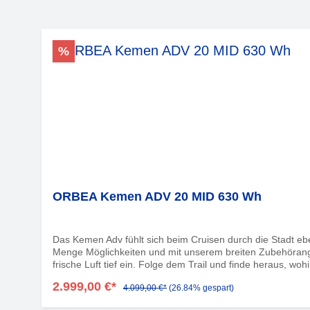
Produktgalerie überspringen
%
ORBEA Kemen ADV 20 MID 630 Wh
Das Kemen Adv fühlt sich beim Cruisen durch die Stadt e
Menge Möglichkeiten und mit unserem breiten Zubehörang
frische Luft tief ein. Folge dem Trail und finde heraus, wo
eine Weile? Egal wohin dein Abenteuer dich führt, das Kem
2.999,00 €*
4.099,00 €*
(26.84% gespart)
Kontrolle zu geben.Das gesamte Gewicht tief und zentriert z
Sitzposition ist sorgfältig so konzipiert, das Fahrer*inne