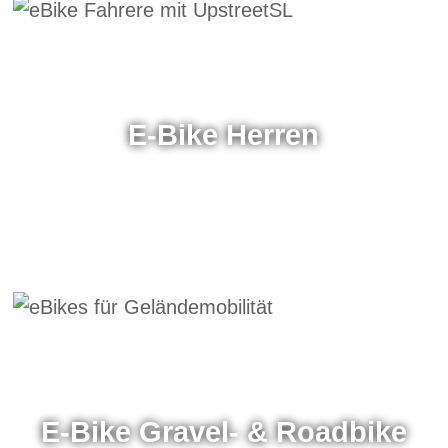
E-Bike Herren
E-Bike Gravel- & Roadbike