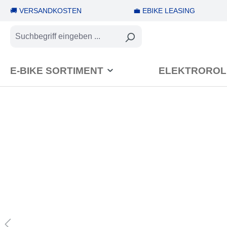
🚚 VERSANDKOSTEN
💼 EBIKE LEASING
springen
Zur Hauptnavigation springen
E-BIKE SORTIMENT
ELEKTROROL
Bildergalerie überspringen