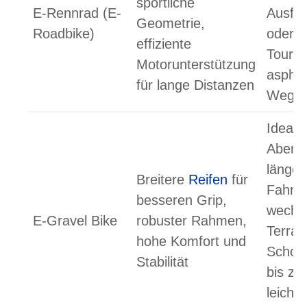
sportliche
E-Rennrad (E-
Ausfah
Geometrie,
Roadbike)
oder l
effiziente
Touren
Motorunterstützung
asphal
für lange Distanzen
Wege
Ideal f
Abent
länger
Breitere
Reifen
für
Fahrte
besseren Grip,
wechs
E-Gravel Bike
robuster Rahmen,
Terrai
hohe Komfort und
Schott
Stabilität
bis zu
leicht