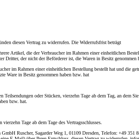
den diesen Vertrag zu widerrufen. Die Widerrufsfrist beträgt
rere Artikel, die der Verbraucher im Rahmen einer einheitlichen Bestell
r Dritter, der nicht der Beförderer ist, die Waren in Besitz genommen
ucher im Rahmen einer einheitlichen Bestellung bestellt hat und die ge
ie letzte Ware in Besitz genommen haben bzw. hat
ren Teilsendungen oder Stücken, vierzehn Tage ab dem Tag, an dem Sie od
 haben bzw. hat.
gen vierzehn Tage ab dem Tage des Vertragsschlusses.
en GmbH Ruscher, Sagarder Weg 1, 01109 Dresden, Telefon: +49 351 
r eine E-Mail) über Ihren Entschluss, diesen Vertrag zu widerrufen, inf