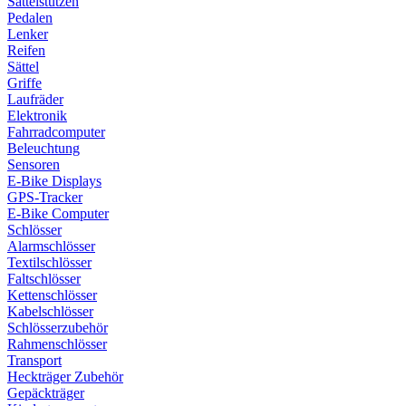
Sattelstützen
Pedalen
Lenker
Reifen
Sättel
Griffe
Laufräder
Elektronik
Fahrradcomputer
Beleuchtung
Sensoren
E-Bike Displays
GPS-Tracker
E-Bike Computer
Schlösser
Alarmschlösser
Textilschlösser
Faltschlösser
Kettenschlösser
Kabelschlösser
Schlösserzubehör
Rahmenschlösser
Transport
Heckträger Zubehör
Gepäckträger