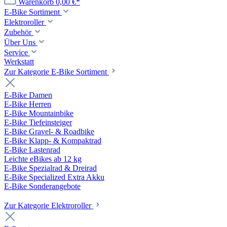
Warenkorb
0,00 €*
E-Bike Sortiment
Elektroroller
Zubehör
Über Uns
Service
Werkstatt
Zur Kategorie E-Bike Sortiment
E-Bike Damen
E-Bike Herren
E-Bike Mountainbike
E-Bike Tiefeinsteiger
E-Bike Gravel- & Roadbike
E-Bike Klapp- & Kompaktrad
E-Bike Lastenrad
Leichte eBikes ab 12 kg
E-Bike Spezialrad & Dreirad
E-Bike Specialized Extra Akku
E-Bike Sonderangebote
Zur Kategorie Elektroroller