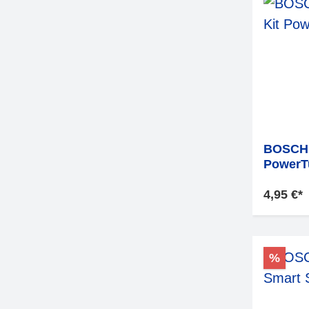
BOSCH 
PowerTu
4,95 €*
%