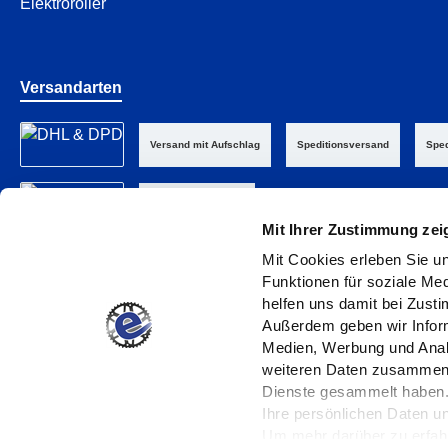
Elektroroller
Versandarten
Versand mit Aufschlag
Speditionsversand
Sped
Abholung im Laden
Mit Ihrer Zustimmung zei
Mit Cookies erleben Sie un
Funktionen für soziale Med
helfen uns damit bei Zust
Außerdem geben wir Inform
Medien, Werbung und Analy
weiteren Daten zusammen, 
Impressum
D
Dienste gesammelt haben
Ihre persönlichen Daten 
Um mehr darüber zu erfahr