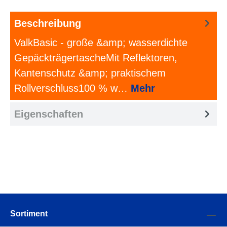
Beschreibung
ValkBasic - große &amp; wasserdichte
GepäckträgertascheMit Reflektoren,
Kantenschutz &amp; praktischem
Rollverschluss100 % w…
Mehr
Eigenschaften
Sortiment