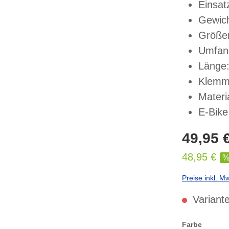
Einsat
Gewich
Größen
Umfang
Länge:
Klemm
Materi
E-Bike
49,95 
48,95 €
Preise inkl. M
Variante
auswählen
Farbe