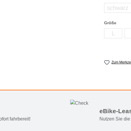
schwarz
(zurze
auswählen
Größe
L
(zurzeit
Zum Merkzet
eBike-Lea
ort fahrbereit!
Nutzen Sie die 