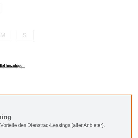
it nicht verfügbar.)
M
S
 nicht verfügbar.)
(zurzeit nicht verfügbar.)
(zurzeit nicht verfügbar.)
tel hinzufügen
sing
Vorteile des Dienstrad-Leasings (aller Anbieter).