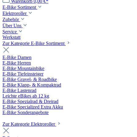
Warenkorb
0,00 €*
E-Bike Sortiment
Elektroroller
Zubehör
Über Uns
Service
Werkstatt
Zur Kategorie E-Bike Sortiment
E-Bike Damen
E-Bike Herren
E-Bike Mountainbike
E-Bike Tiefeinsteiger
E-Bike Gravel- & Roadbike
E-Bike Klapp- & Kompaktrad
E-Bike Lastenrad
Leichte eBikes ab 12 kg
E-Bike Spezialrad & Dreirad
E-Bike Specialized Extra Akku
E-Bike Sonderangebote
Zur Kategorie Elektroroller