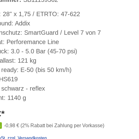
 28" x 1,75 / ETRTO: 47-622
und: Addix
schutz: SmartGuard / Level 7 von 7
ät: Perforemance Line
uck: 3.0 - 5.0 Bar (45-70 psi)
llast: 121 kg
 ready: E-50 (bis 50 km/h)
: HS619
 schwarz - reflex
t: 1140 g
€*
%
-0,98 € (2% Rabatt bei Zahlung per Vorkasse)
wSt. zzgl. Versandkosten