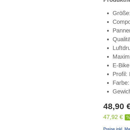
Größe:
Compo
Pannen
Qualit
Luftdr
Maxima
E-Bike
Profil
Farbe:
Gewich
48,90 
47,92 €
Preise inkl. M