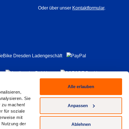
Oder über unser
Kontaktformular
.
Alle erlauben
nalisieren,
nalysieren. Sie
er zu machen!
Anpassen
 für soziale
erweise mit
r Nutzung der
trag widerrufen
Ablehnen