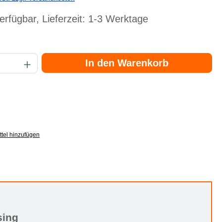
erfügbar, Lieferzeit: 1-3 Werktage
Gib den gewünschten Wert ein oder benutze die Schaltflächen um die Anzahl zu er
In den Warenkorb
tel hinzufügen
sing