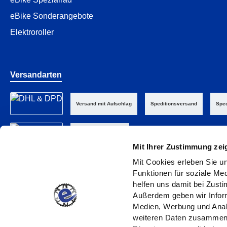
eBike Sonderangebote
Elektroroller
Versandarten
Versand mit Aufschlag
Speditionsversand
Sped
Abholung im Laden
Mit Ihrer Zustimmung zei
Mit Cookies erleben Sie un
Funktionen für soziale Med
helfen uns damit bei Zust
Außerdem geben wir Inform
Medien, Werbung und Analy
weiteren Daten zusammen, 
Impressum
D