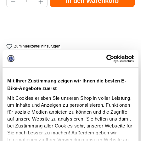
In den Warenkorb
Zum Merkzettel hinzufügen
Mit Ihrer Zustimmung zeigen wir Ihnen die besten E-
Bike-Angebote zuerst
Fertig montierter Versand
Mit Cookies erleben Sie unseren Shop in voller Leistung,
Dein eBike kommt per Spedition und
um Inhalte und Anzeigen zu personalisieren, Funktionen
ist sofort fahrbereit!
für soziale Medien anbieten zu können und die Zugriffe
auf unsere Website zu analysieren. Sie helfen uns damit
bei Zustimmung aller Cookies sehr, unserer Webseite für
Sie noch besser zu machen! Außerdem geben wir
eBike-Leasing
Informationen zu Ihrer Verwendung unserer Website an