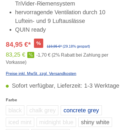
TriVider-Riemensystem
hervorragende Ventilation durch 10
Luftein- und 9 Luftauslässe
QUIN ready
%
84,95 €*
119,95 €*
(29.18% gespart)
83,25 €
%
-1,70 € (2% Rabatt bei Zahlung per
Vorkasse)
Preise inkl. MwSt. zzgl. Versandkosten
Sofort verfügbar, Lieferzeit: 1-3 Werktage
auswählen
Farbe
black
chalk grey
concrete grey
(zurzeit nicht verfügbar.)
(zurzeit nicht verfügbar.)
iced mint
midnight blue
shiny white
(zurzeit nicht verfügbar.)
(zurzeit nicht verfügbar.)