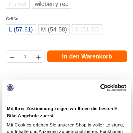
ti silver
wildberry red
(zurzeit nicht verfügbar.)
auswählen
Größe
L (57-61)
M (54-58)
S (51-55)
(zurzeit nicht verfü
Produkt Anzahl: Gib den gewünschten Wert ein oder benutze die Schaltflächen
In den Warenkorb
Zum Merkzettel hinzufügen
Mit Ihrer Zustimmung zeigen wir Ihnen die besten E-
Bike-Angebote zuerst
Mit Cookies erleben Sie unseren Shop in voller Leistung,
um Inhalte und Anzeigen zu personalisieren, Funktionen