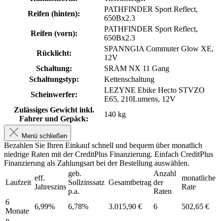
PATHFINDER Sport Reflect,
Reifen (hinten):
650Bx2.3
PATHFINDER Sport Reflect,
Reifen (vorn):
650Bx2.3
SPANNGIA Commuter Glow XE,
Rücklicht:
12V
Schaltung:
SRAM NX 11 Gang
Schaltungstyp:
Kettenschaltung
LEZYNE Ebike Hecto STVZO
Scheinwerfer:
E65, 210Lumens, 12V
Zulässiges Gewicht inkl.
140 kg
Fahrer und Gepäck:
Menü schließen
Bezahlen Sie Ihren Einkauf schnell und bequem über monatlich
niedrige Raten mit der CreditPlus Finanzierung. Einfach CreditPlus
Finanzierung als Zahlungsart bei der Bestellung auswählen.
geb.
Anzahl
eff.
monatliche
Laufzeit
Sollzinssatz
Gesamtbetrag
der
Jahreszins
Rate
p.a.
Raten
6
6,99%
6,78%
3.015,90 €
6
502,65 €
Monate