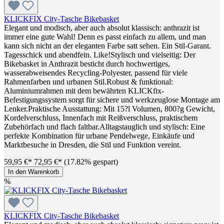
KLICKFIX City-Tasche Bikebasket
Elegant und modisch, aber auch absolut klassisch: anthrazit ist
immer eine gute Wahl! Denn es passt einfach zu allem, und man
kann sich nicht an der eleganten Farbe satt sehen. Ein Stil-Garant.
Tagesschick und abendfein. Like!Stylisch und vielseitig: Der
Bikebasket in Anthrazit besticht durch hochwertiges,
wasserabweisendes Recycling-Polyester, passend für viele
Rahmenfarben und urbanen Stil.Robust & funktional:
Aluminiumrahmen mit dem bewährten KLICKfix-
Befestigungssystem sorgt für sichere und werkzeuglose Montage am
Lenker.Praktische Ausstattung: Mit 15?l Volumen, 800?g Gewicht,
Kordelverschluss, Innenfach mit Reißverschluss, praktischem
Zubehörfach und flach faltbar.Alltagstauglich und stylisch: Eine
perfekte Kombination für urbane Pendelwege, Einkäufe und
Marktbesuche in Dresden, die Stil und Funktion vereint.
59,95 €*
72,95 €*
(17.82% gespart)
In den Warenkorb
%
KLICKFIX City-Tasche Bikebasket