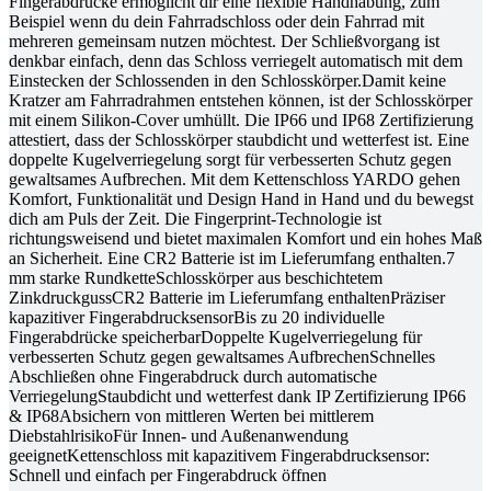
Fingerabdrücke ermöglicht dir eine flexible Handhabung, zum
Beispiel wenn du dein Fahrradschloss oder dein Fahrrad mit
mehreren gemeinsam nutzen möchtest. Der Schließvorgang ist
denkbar einfach, denn das Schloss verriegelt automatisch mit dem
Einstecken der Schlossenden in den Schlosskörper.Damit keine
Kratzer am Fahrradrahmen entstehen können, ist der Schlosskörper
mit einem Silikon-Cover umhüllt. Die IP66 und IP68 Zertifizierung
attestiert, dass der Schlosskörper staubdicht und wetterfest ist. Eine
doppelte Kugelverriegelung sorgt für verbesserten Schutz gegen
gewaltsames Aufbrechen. Mit dem Kettenschloss YARDO gehen
Komfort, Funktionalität und Design Hand in Hand und du bewegst
dich am Puls der Zeit. Die Fingerprint-Technologie ist
richtungsweisend und bietet maximalen Komfort und ein hohes Maß
an Sicherheit. Eine CR2 Batterie ist im Lieferumfang enthalten.7
mm starke RundketteSchlosskörper aus beschichtetem
ZinkdruckgussCR2 Batterie im Lieferumfang enthaltenPräziser
kapazitiver FingerabdrucksensorBis zu 20 individuelle
Fingerabdrücke speicherbarDoppelte Kugelverriegelung für
verbesserten Schutz gegen gewaltsames AufbrechenSchnelles
Abschließen ohne Fingerabdruck durch automatische
VerriegelungStaubdicht und wetterfest dank IP Zertifizierung IP66
& IP68Absichern von mittleren Werten bei mittlerem
DiebstahlrisikoFür Innen- und Außenanwendung
geeignetKettenschloss mit kapazitivem Fingerabdrucksensor:
Schnell und einfach per Fingerabdruck öffnen