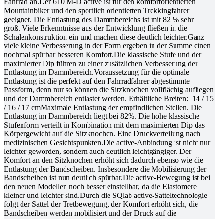
Fahrrad an.Der 610 M-D active ist für den komfortorientierten
Mountainbiker und den sportlich orientierten Trekkingfahrer
geeignet. Die Entlastung des Dammbereichs ist mit 82 % sehr
groß. Viele Erkenntnisse aus der Entwicklung fließen in die
Schalenkonstruktion ein und machen diese deutlich leichter.Ganz
viele kleine Verbesserung in der Form ergeben in der Summe einen
nochmal spürbar besseren Komfort.Die klassische Stufe und der
maximierter Dip führen zu einer zusätzlichen Verbesserung der
Entlastung im Dammbereich.Voraussetzung für die optimale
Entlastung ist die perfekt auf den Fahrradfahrer abgestimmte
Passform, denn nur so können die Sitzknochen vollflächig aufliegen
und der Dammbereich entlastet werden. Erhältliche Breiten: 14 / 15
/ 16 / 17 cmMaximale Entlastung der empfindlichen Stellen. Die
Entlastung im Dammbereich liegt bei 82%. Die hohe klassische
Stufenform verteilt in Kombination mit dem maximierten Dip das
Körpergewicht auf die Sitzknochen. Eine Druckverteilung nach
medizinischen Gesichtspunkten.Die active-Anbindung ist nicht nur
leichter geworden, sondern auch deutlich leichtgängiger. Der
Komfort an den Sitzknochen erhöht sich dadurch ebenso wie die
Entlastung der Bandscheiben. Insbesondere die Mobilisierung der
Bandscheiben ist nun deutlich spürbar.Die active-Bewegung ist bei
den neuen Modellen noch besser einstellbar, da die Elastomere
kleiner und leichter sind.Durch die SQlab active-Satteltechnologie
folgt der Sattel der Tretbewegung, der Komfort erhöht sich, die
Bandscheiben werden mobilisiert und der Druck auf die