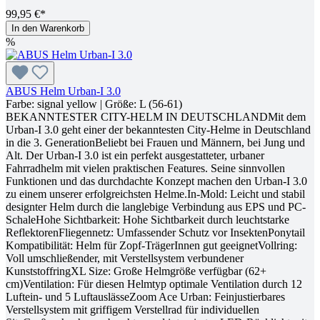
99,95 €*
In den Warenkorb
%
ABUS Helm Urban-I 3.0
Farbe:
signal yellow
| Größe:
L (56-61)
BEKANNTESTER CITY-HELM IN DEUTSCHLANDMit dem
Urban-I 3.0 geht einer der bekanntesten City-Helme in Deutschland
in die 3. GenerationBeliebt bei Frauen und Männern, bei Jung und
Alt. Der Urban-I 3.0 ist ein perfekt ausgestatteter, urbaner
Fahrradhelm mit vielen praktischen Features. Seine sinnvollen
Funktionen und das durchdachte Konzept machen den Urban-I 3.0
zu einem unserer erfolgreichsten Helme.In-Mold: Leicht und stabil
designter Helm durch die langlebige Verbindung aus EPS und PC-
SchaleHohe Sichtbarkeit: Hohe Sichtbarkeit durch leuchtstarke
ReflektorenFliegennetz: Umfassender Schutz vor InsektenPonytail
Kompatibilität: Helm für Zopf-TrägerInnen gut geeignetVollring:
Voll umschließender, mit Verstellsystem verbundener
KunststoffringXL Size: Große Helmgröße verfügbar (62+
cm)Ventilation: Für diesen Helmtyp optimale Ventilation durch 12
Luftein- und 5 LuftauslässeZoom Ace Urban: Feinjustierbares
Verstellsystem mit griffigem Verstellrad für individuellen