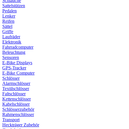
Schläuche
Sattelstützen
Pedalen
Lenker
Reifen
Sättel
Griffe
Laufräder
Elektronik
Fahrradcomputer
Beleuchtung
Sensoren
E-Bike Displays
GPS-Tracker
E-Bike Computer
Schlösser
Alarmschlösser
Textilschlösser
Faltschlösser
Kettenschlösser
Kabelschlösser
Schlösserzubehör
Rahmenschlösser
Transport
Heckträger Zubehör