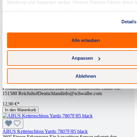
Werbung und Analysen weiter. Unsere Partner führen diese 
möglicherweise mit weiteren Daten zusammen, die Sie ihne
bereitgestellt haben oder die sie im Rahmen Ihrer Nutzung d
Details
gesammelt haben.
Ihre persönlichen Daten und Cookies können auch zur Perso
SCHWALBE Schlauch Air Plus 27.5" SV14AP 40mm
von Anzeigen verwendet werden. Um mehr darüber zu erfahr
Alle erlauben
Durch den hohen Anteil an reinem Butylkautschuk hält der Air Plus
Google Ihre persönlichen Daten verwendet, besuchen Sie bi
Schlauch von Schwalbe die Luft deutlich länger und somit muss
Privacy & Terms
.
weniger nachgepumpt werden. Dank seiner rund 70 % höheren
Anpassen
Wandstärke ist der Schwalbe Air Plus besonders robust – und damit
überdurchschnittlich gut gegen Durchstiche und Durchschläge
geschützt.Falls der Schwalbe Air Plus doch einmal ausgetauscht
Ablehnen
werden muss - ist er, wie alle anderen Schwalbe Schläuche auch, zu
100% recycelbar. Informationen zur
ProduktsicherheitHersteller:Ralf Bohle GmbHOtto-Hahn-Str.
151580 ReichshofDeutschlandinfo@schwalbe.com
12,90 €*
In den Warenkorb
ABUS Kettenschloss Yardo 7807F/85 black
360° Finger-Erkennung Ein kapazitiver Sensor erkennt den