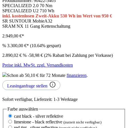
Produktnummer:
90422-5403
SPECIALIZED 2.0 70 Nm
SPECIALIZED U2 710 Wh
inkl. kostenlosen Zweit-Akku 530 Wh im Wert von 950 €
SR SUNTOUR MobieA32
SRAM NX 11 Gang Kettenschaltung
2.949,00 €*
%
3.300,00 €*
(10.64% gespart)
2.890,02 €
%
-58,98 € (2% Rabatt bei Zahlung per Vorkasse)
Preise inkl. MwSt. zzgl. Versandkosten
Schon ab 50,10 € für 72 Monate
finanzieren
.
Leasinganfrage stellen
Sofort verfügbar, Lieferzeit: 1-3 Werktage
Farbe
auswählen
cast black - silver reflektive
limestone - black reflective
(zurzeit nicht verfügbar.)
red tint - silver reflective
(zurzeit nicht verfügbar.)