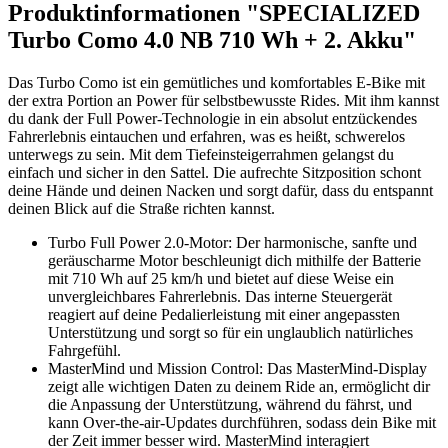
Produktinformationen "SPECIALIZED
Turbo Como 4.0 NB 710 Wh + 2. Akku"
Das Turbo Como ist ein gemütliches und komfortables E-Bike mit
der extra Portion an Power für selbstbewusste Rides. Mit ihm kannst
du dank der Full Power-Technologie in ein absolut entzückendes
Fahrerlebnis eintauchen und erfahren, was es heißt, schwerelos
unterwegs zu sein. Mit dem Tiefeinsteigerrahmen gelangst du
einfach und sicher in den Sattel. Die aufrechte Sitzposition schont
deine Hände und deinen Nacken und sorgt dafür, dass du entspannt
deinen Blick auf die Straße richten kannst.
Turbo Full Power 2.0-Motor: Der harmonische, sanfte und
geräuscharme Motor beschleunigt dich mithilfe der Batterie
mit 710 Wh auf 25 km/h und bietet auf diese Weise ein
unvergleichbares Fahrerlebnis. Das interne Steuergerät
reagiert auf deine Pedalierleistung mit einer angepassten
Unterstützung und sorgt so für ein unglaublich natürliches
Fahrgefühl.
MasterMind und Mission Control: Das MasterMind-Display
zeigt alle wichtigen Daten zu deinem Ride an, ermöglicht dir
die Anpassung der Unterstützung, während du fährst, und
kann Over-the-air-Updates durchführen, sodass dein Bike mit
der Zeit immer besser wird. MasterMind interagiert