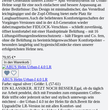
zweite Generation unseres Zoom™ Spin Verstellsystems für Urban-
Helme sorgt für eine noch einfachere und bessere Anpassung an
deine Bedürfnisse: Das Design ist minimalistischer, das Verstellrad
leichtgängiger und die Zopf-Öffnung bietet mehr Platz für
Langhaarfrisuren.Auch die beliebtesten Komforteigenschaften der
Vorgänger-Versionen sind in der 4.0-Generation wieder
dabei:magnetischer FIDLOCK-Verschluss – schließt zuverlässig,
öffnet komfortabel mit einer Handoptimale Belüftung – mit 16
LüftungsöffnungenInsektenschutznetz – hält Fliegen und Co. fern,
ohne die Belüftung zu beeinträchtigenwaschbare Komfortpolster –
besonders langlebig und hygienischEntdecke einen unserer
erfolgreichsten Helme neu.
79,95 €*
In den Warenkorb
ABUS Helm Urban-I 4.0 LR
Farbe:
signal silver
| Größe:
L (57-61)
EIN KLASSIKER. JETZT NOCH BESSER.Egal, ob du täglich
zur Arbeit pendelst, dich mit Freunden zum entspannten Coffee-
Ride triffst oder jederzeit sicher und stylisch unterwegs sein
möchtest – der Urban-I 4.0 ist der Helm für dich.Bereit für dein
UpgradeDie LR-Version ist mit allen Komfort- und