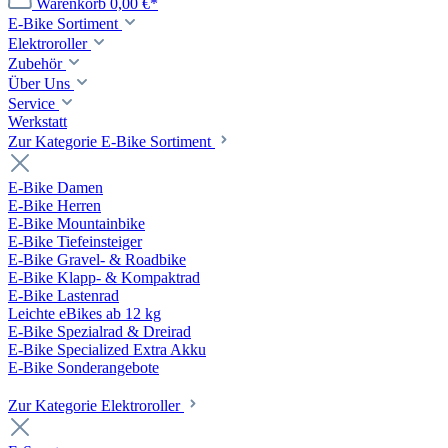
Warenkorb
0,00 €*
E-Bike Sortiment
Elektroroller
Zubehör
Über Uns
Service
Werkstatt
Zur Kategorie E-Bike Sortiment
E-Bike Damen
E-Bike Herren
E-Bike Mountainbike
E-Bike Tiefeinsteiger
E-Bike Gravel- & Roadbike
E-Bike Klapp- & Kompaktrad
E-Bike Lastenrad
Leichte eBikes ab 12 kg
E-Bike Spezialrad & Dreirad
E-Bike Specialized Extra Akku
E-Bike Sonderangebote
Zur Kategorie Elektroroller