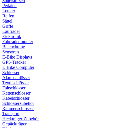
Sattelstützen
Pedalen
Lenker
Reifen
Sättel
Griffe
Laufräder
Elektronik
Fahrradcomputer
Beleuchtung
Sensoren
E-Bike Displays
GPS-Tracker
E-Bike Computer
Schlösser
Alarmschlösser
Textilschlösser
Faltschlösser
Kettenschlösser
Kabelschlösser
Schlösserzubehör
Rahmenschlösser
Transport
Heckträger Zubehör
Gepäckträger