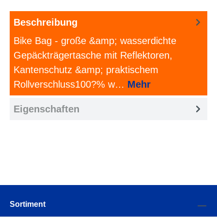
Beschreibung
Bike Bag - große &amp; wasserdichte
Gepäckträgertasche mit Reflektoren,
Kantenschutz &amp; praktischem
Rollverschluss100?% w…
Mehr
Eigenschaften
Sortiment