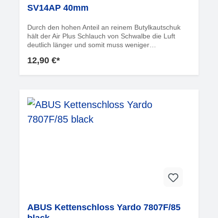
SV14AP 40mm
Durch den hohen Anteil an reinem Butylkautschuk
hält der Air Plus Schlauch von Schwalbe die Luft
deutlich länger und somit muss weniger
nachgepumpt werden. Dank seiner rund 70 %
12,90 €*
höheren Wandstärke ist der Schwalbe Air Plus
besonders robust – und damit überdurchschnittlich
gut gegen Durchstiche und Durchschläge
geschützt.Falls der Schwalbe Air Plus doch einmal
ausgetauscht werden muss - ist er, wie alle anderen
Schwalbe Schläuche auch, zu 100%
recycelbar. Informationen zur
ProduktsicherheitHersteller:Ralf Bohle GmbHOtto-
Hahn-Str. 151580
ReichshofDeutschlandinfo@schwalbe.com
ABUS Kettenschloss Yardo 7807F/85
black