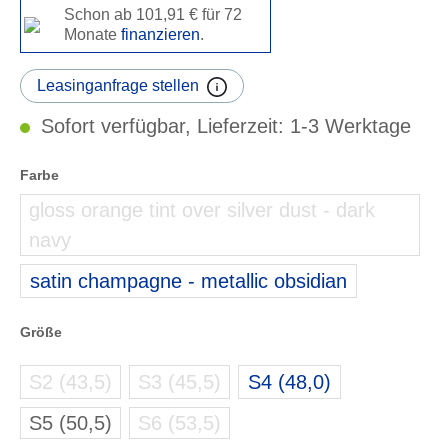
Schon ab 101,91 € für 72
Monate
finanzieren
.
Leasinganfrage stellen
Sofort verfügbar, Lieferzeit: 1-3 Werktage
auswählen
Farbe
gloss orange tint over silver dust - dark
(zurzeit nicht verfügbar.)
navy
satin champagne - metallic obsidian
auswählen
Größe
S2 (43,5)
S3 (45,5)
S4 (48,0)
(zurzeit nicht verfügbar.)
(zurzeit nicht verfügbar.)
S5 (50,5)
S6 (53,5)
(zurzeit nicht verfügbar.)