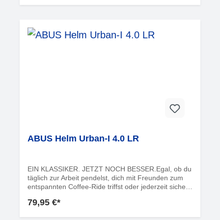
ABUS Helm Urban-I 4.0 LR
EIN KLASSIKER. JETZT NOCH BESSER.Egal, ob du
täglich zur Arbeit pendelst, dich mit Freunden zum
entspannten Coffee-Ride triffst oder jederzeit sicher
und stylisch unterwegs sein möchtest – der Urban-I
79,95 €*
4.0 ist der Helm für dich.Bereit für dein UpgradeDie
LR-Version ist mit allen Komfort- und