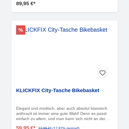
89,95 €*
gesichert werden. Ausgerüstet mit Griff, Tragegurt,
Reflektor und Regenhaube.
%
KLICKFIX City-Tasche Bikebasket
Elegant und modisch, aber auch absolut klassisch:
anthrazit ist immer eine gute Wahl! Denn es passt
einfach zu allem, und man kann sich nicht an der
eleganten Farbe satt sehen. Ein Stil-Garant.
59,95 €*
72,95 €*
(17.82% gespart)
Tagesschick und abendfein. Like!Stylisch und