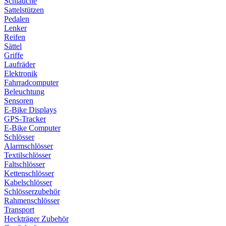
Schläuche
Sattelstützen
Pedalen
Lenker
Reifen
Sättel
Griffe
Laufräder
Elektronik
Fahrradcomputer
Beleuchtung
Sensoren
E-Bike Displays
GPS-Tracker
E-Bike Computer
Schlösser
Alarmschlösser
Textilschlösser
Faltschlösser
Kettenschlösser
Kabelschlösser
Schlösserzubehör
Rahmenschlösser
Transport
Heckträger Zubehör