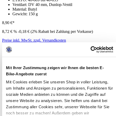
Ventilart: DV 40 mm, Dunlop-Ventil
Material: Butyl
Gewicht: 150 g
8,90 €*
8,72 €
%
-0,18 € (2% Rabatt bei Zahlung per Vorkasse)
Preise inkl. MwSt. zzgl. Versandkosten
Sofort verfügbar, Lieferzeit: 1-3 Werktage
Produkt Anzahl: Gib den gewünschten Wert ein oder benutze
die Schaltflächen um die Anzahl zu erhöhen oder zu
Mit Ihrer Zustimmung zeigen wir Ihnen die besten E-
reduzieren.
Bike-Angebote zuerst
Mit Cookies erleben Sie unseren Shop in voller Leistung,
um Inhalte und Anzeigen zu personalisieren, Funktionen für
In den Warenkorb
soziale Medien anbieten zu können und die Zugriffe auf
Zum Merkzettel hinzufügen
unsere Website zu analysieren. Sie helfen uns damit bei
Produktnummer:
SB10429311
Zustimmung aller Cookies sehr, unserer Webseite für Sie
noch besser zu machen! Außerdem geben wir