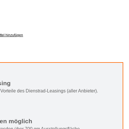
tel hinzufügen
sing
Vorteile des Dienstrad-Leasings (aller Anbieter).
ten möglich
Dresden über 700 qm Ausstellungsfläche