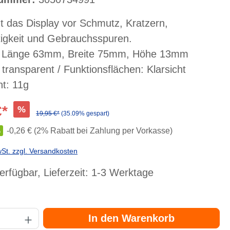
t das Display vor Schmutz, Kratzern,
igkeit und Gebrauchsspuren.
 Länge 63mm, Breite 75mm, Höhe 13mm
 transparent / Funktionsflächen: Klarsicht
t: 11g
€*
%
19,95 €*
(35.09% gespart)
%
-0,26 € (2% Rabatt bei Zahlung per Vorkasse)
wSt. zzgl. Versandkosten
erfügbar, Lieferzeit: 1-3 Werktage
Gib den gewünschten Wert ein oder benutze die Schaltflächen um die Anzahl zu er
In den Warenkorb