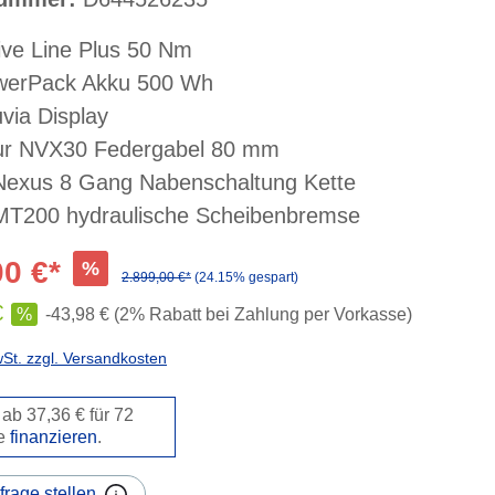
ive Line Plus 50 Nm
werPack Akku 500 Wh
via Display
ur NVX30 Federgabel 80 mm
exus 8 Gang Nabenschaltung Kette
T200 hydraulische Scheibenbremse
00 €*
%
2.899,00 €*
(24.15% gespart)
€
%
-43,98 € (2% Rabatt bei Zahlung per Vorkasse)
wSt. zzgl. Versandkosten
ab 37,36 € für 72
e
finanzieren
.
frage stellen