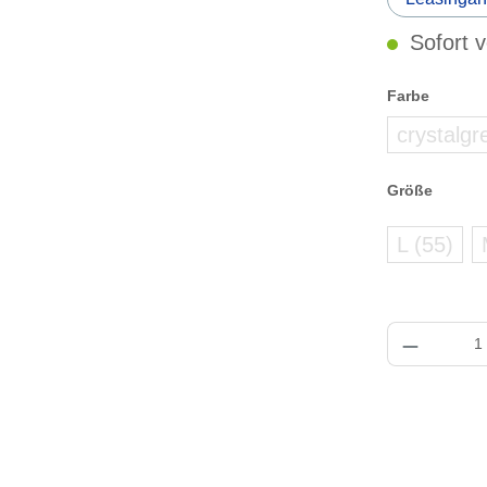
Sofort v
auswählen
Farbe
crystalgr
(
auswählen
Größe
L (55)
(zurzei
Produkt Anzahl: 