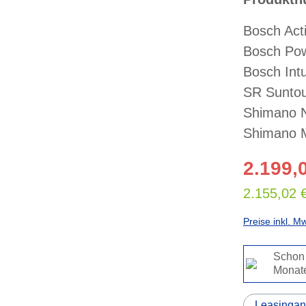
Bosch Act
Bosch Po
Bosch Intu
SR Sunto
Shimano N
Shimano M
2.199,
2.155,02 
Preise inkl. M
Schon 
Monat
Leasingan