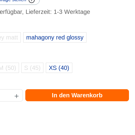
erfügbar, Lieferzeit: 1-3 Werktage
ey matt
mahagony red glossy
zurzeit nicht verfügbar.)
M (50)
S (45)
XS (40)
t nicht verfügbar.)
(zurzeit nicht verfügbar.)
(zurzeit nicht verfügbar.)
Gib den gewünschten Wert ein oder benutze die Schaltflächen um die Anzahl zu er
In den Warenkorb