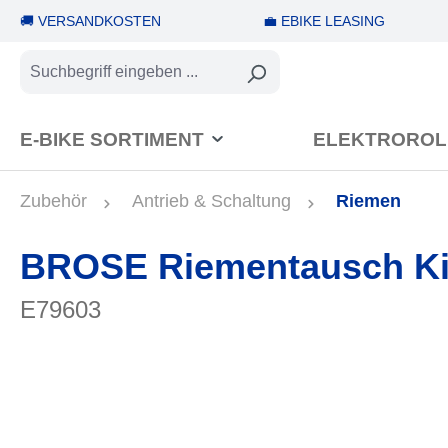
🚚 VERSANDKOSTEN
💼 EBIKE LEASING
springen
Zur Hauptnavigation springen
E-BIKE SORTIMENT
ELEKTROROL
Zubehör
Antrieb & Schaltung
Riemen
BROSE Riementausch Ki
E79603
Bildergalerie überspringen