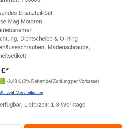
endes Ersatzteil-Set
ose Mag Motoren
Antriebsriemen
Dichtung, Dichtscheibe & O-Ring
Gehäuseschrauben, Madenschraube,
eitsetikett
 €*
%
-2,48 € (2% Rabatt bei Zahlung per Vorkasse)
wSt. zzgl. Versandkosten
erfügbar, Lieferzeit: 1-3 Werktage
Gib den gewünschten Wert ein oder benutze die Schaltflächen um die Anzahl zu er