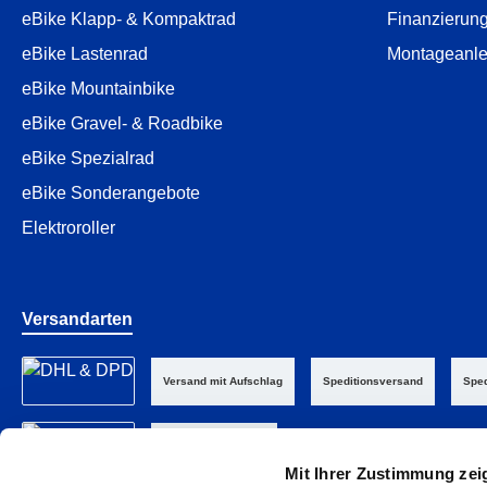
eBike Klapp- & Kompaktrad
Finanzierun
eBike Lastenrad
Montageanle
eBike Mountainbike
eBike Gravel- & Roadbike
eBike Spezialrad
eBike Sonderangebote
Elektroroller
Versandarten
Versand mit Aufschlag
Speditionsversand
Sped
Abholung im Laden
Mit Ihrer Zustimmung zei