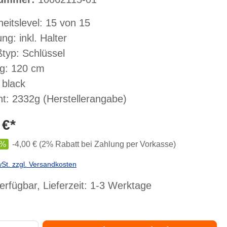
heitslevel: 15 von 15
ng: inkl. Halter
ßtyp: Schlüssel
g: 120 cm
 black
t: 2332g (Herstellerangabe)
 €*
%
-4,00 € (2% Rabatt bei Zahlung per Vorkasse)
wSt. zzgl. Versandkosten
erfügbar, Lieferzeit: 1-3 Werktage
Gib den gewünschten Wert ein oder benutze die Schaltflächen um die Anzahl zu er