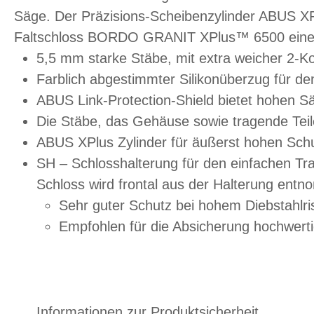
Säge. Der Präzisions-Scheibenzylinder ABUS XP
Faltschloss BORDO GRANIT XPlus™ 6500 eine gla
5,5 mm starke Stäbe, mit extra weicher 2
Farblich abgestimmter Silikonüberzug für de
ABUS Link-Protection-Shield bietet hohen 
Die Stäbe, das Gehäuse sowie tragende Teil
ABUS XPlus Zylinder für äußerst hohen Schut
SH – Schlosshalterung für den einfachen Tr
Schloss wird frontal aus der Halterung ent
Sehr guter Schutz bei hohem Diebstahlri
Empfohlen für die Absicherung hochwert
Informationen zur Produktsicherheit