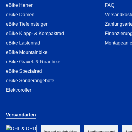
eBike Herren
FAQ
eBike Damen
Versandkost
eBike Tiefeinsteiger
Zahlungsart
eBike Klapp- & Kompaktrad
Finanzierun
eBike Lastenrad
Montageanle
eBike Mountainbike
eBike Gravel- & Roadbike
eBike Spezialrad
eBike Sonderangebote
Elektroroller
Versandarten
Versand mit Aufschlag
Speditionsversand
Sped