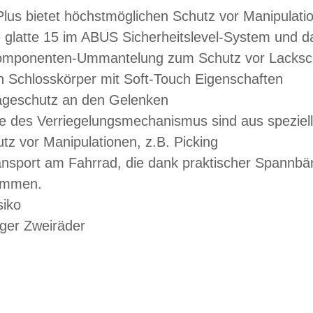
lus bietet höchstmöglichen Schutz vor Manipulati
tte 15 im ABUS Sicherheitslevel-System und dami
-Komponenten-Ummantelung zum Schutz vor Lacks
n Schlosskörper mit Soft-Touch Eigenschaften
Sägeschutz an den Gelenken
e des Verriegelungsmechanismus sind aus speziell 
z vor Manipulationen, z.B. Picking
ansport am Fahrrad, die dank praktischer Spannbä
nommen.
siko
iger Zweiräder