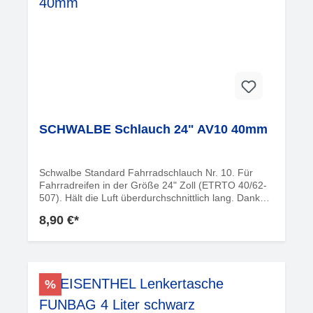
Löchern erkennbar, in welche die Zapfen passgenau
geschoben werden.
SCHWALBE Schlauch 24" AV10 40mm
Schwalbe Standard Fahrradschlauch Nr. 10. Für
Fahrradreifen in der Größe 24" Zoll (ETRTO 40/62-
507). Hält die Luft überdurchschnittlich lang. Dank
bester Materialgüte und gleichmäßiger Wandstärke.
8,90 €*
Höchste Zuverlässigkeit, die sich millionenfach
bewährt hat. Informationen zur
ProduktsicherheitHersteller:Ralf Bohle GmbHOtto-
Hahn-Str. 151580
ReichshofDeutschlandinfo@schwalbe.com
%