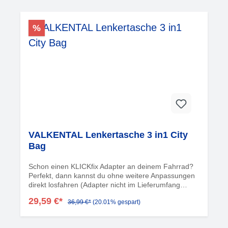
Fächer? ??All diese Dinge wollten wir in einer
Lenkertasche vereinen. So ist die neue Valkental
Front Pack entstanden.Die Front Pack hat ein
%
verstärktes Gehäuse und ist überall über
Schweißnähte versiegelt. Der Zugang geht
blitzschnell über ein Magnetverschluss. Das
Handyfach ist für Handys jeder Größe geeignet.
VALKENTAL Lenkertasche 3 in1 City
Bag
Schon einen KLICKfix Adapter an deinem Fahrrad?
Perfekt, dann kannst du ohne weitere Anpassungen
direkt losfahren (Adapter nicht im Lieferumfang
enthalten).Multifunktionell nutzbar – im
29,59 €*
36,99 €*
(20.01% gespart)
Handumdrehen von Lenkertasche zu Sling- oder
Bauchtasche mit Tragegurt Reflektierendes Design –
maximale Sichtbarkeit und Sicherheit bei Tag &