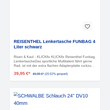
REISENTHEL Lenkertasche FUNBAG 4
Liter schwarz
Rixen & Kaul - KLICKfix KLICKfix Reisenthel Funbag
LenkertascheDas sportliche Multitalent fährt gerne
Rad, ist mit der extra flachen Adapterplatte ruckzuck
angeklickt, aber auch mal zu Fuß unterwegs. Der
39,95 €*
49,95 €*
(20.02% gespart)
verstellbare Schultergurt, die große Frontklappe mit
Magnetverschluss und die durchdachte
Innenunterteilung machen die Rixen & Kaul FunBag
fit für den Alltag und alles, was Spaß macht.