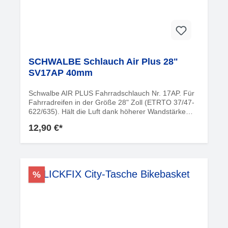
SCHWALBE Schlauch Air Plus 28"
SV17AP 40mm
Schwalbe AIR PLUS Fahrradschlauch Nr. 17AP. Für
Fahrradreifen in der Größe 28" Zoll (ETRTO 37/47-
622/635). Hält die Luft dank höherer Wandstärke
noch länger. Nachpumpen ist weniger oft notwendig.
12,90 €*
Schützt zudem überdurchschnittlich gut gegen
Pannen. Informationen zur
ProduktsicherheitHersteller:Ralf Bohle GmbHOtto-
Hahn-Str. 151580
ReichshofDeutschlandinfo@schwalbe.com
%