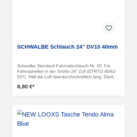
SCHWALBE Schlauch 24" DV10 40mm
Schwalbe Standard Fahrradschlauch Nr. 10. Für
Fahrradreifen in der Größe 24" Zoll (ETRTO 40/62-
507). Hält die Luft überdurchschnittlich lang. Dank
bester Materialgüte und gleichmäßiger Wandstärke.
8,90 €*
Höchste Zuverlässigkeit, die sich millionenfach
bewährt hat. Informationen zur
ProduktsicherheitHersteller:Ralf Bohle GmbHOtto-
Hahn-Str. 151580
ReichshofDeutschlandinfo@schwalbe.com