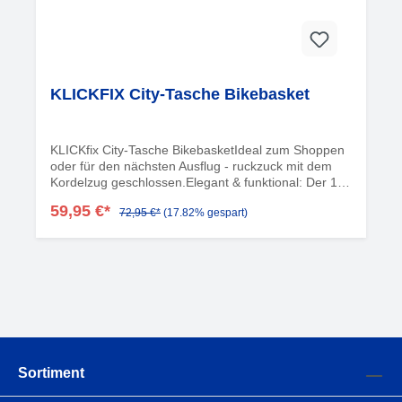
KLICKFIX City-Tasche Bikebasket
KLICKfix City-Tasche BikebasketIdeal zum Shoppen
oder für den nächsten Ausflug - ruckzuck mit dem
Kordelzug geschlossen.Elegant & funktional: Der 15 l
Bikebasket von Reisenthel überzeugt durch sein
59,95 €*
72,95 €*
(17.82% gespart)
Mixed Dots Blue Design, faltbares Polyestergewebe
und formstabile Alurahmen-Konstruktion via
KLICKfix-System.
Sortiment