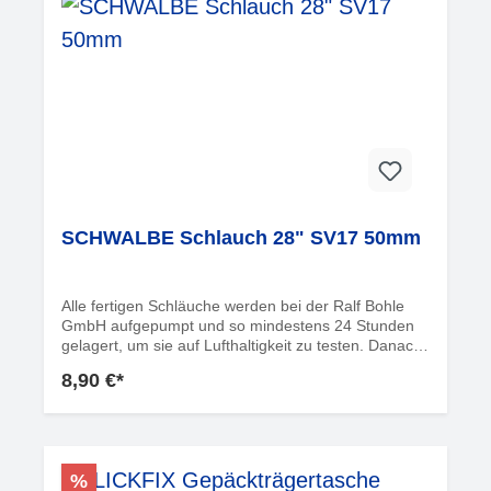
SCHWALBE Schlauch 28" SV17 50mm
Alle fertigen Schläuche werden bei der Ralf Bohle
GmbH aufgepumpt und so mindestens 24 Stunden
gelagert, um sie auf Lufthaltigkeit zu testen. Danach
wird jeder Schlauch einzeln per Sichtkontrolle
8,90 €*
sorgfältig gecheckt. Von deutschen Fahrradhändlern
wird der Schwalbe Schlauch seit vielen Jahren für
seine hohe Zuverlässigkeit
geschätzt. Informationen zur
ProduktsicherheitHersteller:Ralf Bohle GmbHOtto-
%
Hahn-Str. 151580