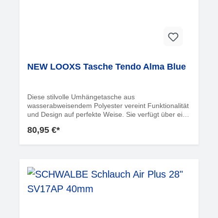
NEW LOOXS Tasche Tendo Alma Blue
Diese stilvolle Umhängetasche aus
wasserabweisendem Polyester vereint Funktionalität
und Design auf perfekte Weise. Sie verfügt über ein
geräumiges Hauptfach sowie ein wattiertes
80,95 €*
Laptopfach, das Platz für einen 15"-Laptop (39 x 30
cm) bietet. Im Inneren der Tasche befinden sich
zudem ein Reißverschlussfach und drei
Einschubfächer, die eine organisierte Aufbewahrung
ermöglichen. Diese Tasche ist ideal für den täglichen
Gebrauch und bietet ausreichend Platz für alle
wichtigen Utensilien.