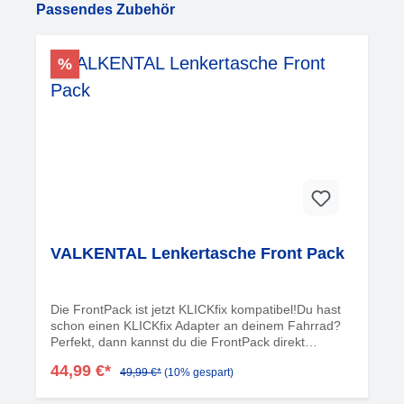
Produktgalerie überspringen
Passendes Zubehör
%
VALKENTAL Lenkertasche Front Pack
Die FrontPack ist jetzt KLICKfix kompatibel!Du hast
schon einen KLICKfix Adapter an deinem Fahrrad?
Perfekt, dann kannst du die FrontPack direkt
befestigen und losfahren, oder das Bundle mit dem
44,99 €*
49,99 €*
(10% gespart)
Adapter bestellen.Viel Volumen? ??Wasserdicht? ??
Stabil und robust? ??Leichter Zugang? ??Praktische