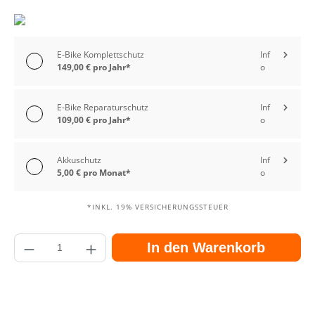
E-Bike Komplettschutz
Inf
149,00 € pro Jahr*
o
E-Bike Reparaturschutz
Inf
109,00 € pro Jahr*
o
Akkuschutz
Inf
5,00 € pro Monat*
o
*INKL. 19% VERSICHERUNGSSTEUER
Produkt Anzahl: Gib den gewünschten Wert ein oder benutze die Schaltflächen
In den Warenkorb