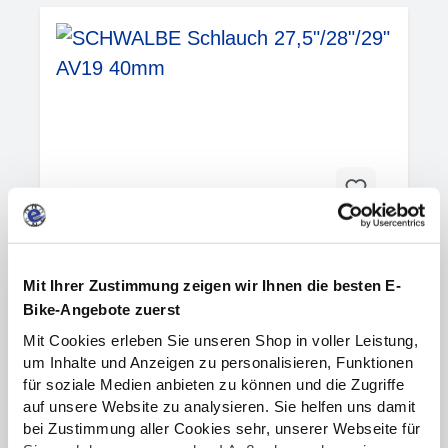
Nacht Wasserdichtes Handyfach – mit Touch-Folie,
ideal für unterwegs Volumen ca.?4,5?L – kompakt,
leicht (≈300?g), ideal für Schlüssel, Geld und
Smartphone KLICKfix-kompatibel – schnelle
Montage und sichere Fixierung am
Lenker Nachhaltige Materialien – aus recyceltem
PET mit robustem TPU-Material gefertigIdeal für E-
Bike-Pendler – klein, handlich, vielseitig und sicher –
ideal für Stadtfahrten und Alltag.
SCHWALBE Schlauch 27,5"/28"/29"
AV19 40mm
Mit Ihrer Zustimmung zeigen wir Ihnen die besten E-
Bike-Angebote zuerst
Alle fertigen Schläuche werden bei der Ralf Bohle
GmbH aufgepumpt und so mindestens 24 Stunden
Mit Cookies erleben Sie unseren Shop in voller Leistung,
gelagert, um sie auf Lufthaltigkeit zu testen. Danach
um Inhalte und Anzeigen zu personalisieren, Funktionen
wird jeder Schlauch einzeln per Sichtkontrolle
8,90 €*
sorgfältig gecheckt. Von deutschen Fahrradhändlern
für soziale Medien anbieten zu können und die Zugriffe
wird der Schwalbe Schlauch seit vielen Jahren für
auf unsere Website zu analysieren. Sie helfen uns damit
seine hohe Zuverlässigkeit geschätzt.Ein Schwalbe-
bei Zustimmung aller Cookies sehr, unserer Webseite für
Schlauch hält die Luft deutlich länger. Durch die