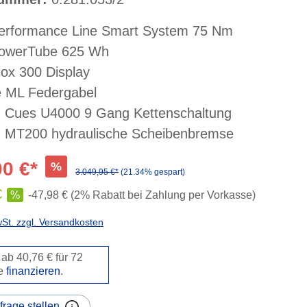
rformance Line Smart System 75 Nm
werTube 625 Wh
x 300 Display
 ML Federgabel
Cues U4000 9 Gang Kettenschaltung
MT200 hydraulische Scheibenbremse
00 €*
%
3.049,95 €*
(21.34% gespart)
€
%
-47,98 € (2% Rabatt bei Zahlung per Vorkasse)
wSt. zzgl. Versandkosten
ab 40,76 € für 72
e
finanzieren
.
frage stellen