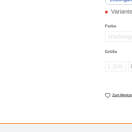
Variante
auswählen
Farbe
shadowgre
auswählen
Größe
L (54)
(zurzei
Zum Merkzet