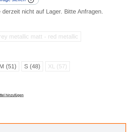
 derzeit nicht auf Lager. Bitte Anfragen.
y metallic matt - red metallic
(zurzeit nicht verfügbar.)
M (51)
S (48)
XL (57)
t nicht verfügbar.)
(zurzeit nicht verfügbar.)
tel hinzufügen