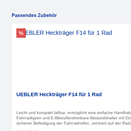
Produktgalerie überspringen
Passendes Zubehör
%
UEBLER Heckträger F14 für 1 Rad
Leicht und kompakt faltbar, ermöglicht eine einfache Handh
Fahrradtypen und E-BikesAbnehmbare Abstandshalter mit Ei
sicheren Befestigung der Fahrradreifen, zentriert auf der Ra