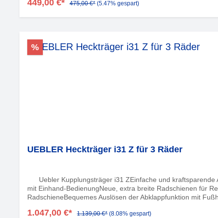
449,00 €*
475,00 €*
(5.47% gespart)
%
UEBLER Heckträger i31 Z für 3 Räder
Uebler Kupplungsträger i31 ZEinfache und kraftsparende An
mit Einhand-BedienungNeue, extra breite Radschienen für Rei
RadschieneBequemes Auslösen der Abklappfunktion mit Fußhe
hohen Tragekomfort und große Zuladung
1.047,00 €*
1.139,00 €*
(8.08% gespart)