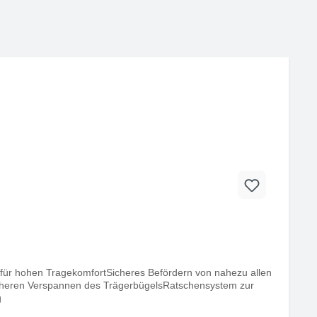
 für hohen TragekomfortSicheres Befördern von nahezu allen
icheren Verspannen des TrägerbügelsRatschensystem zur
g