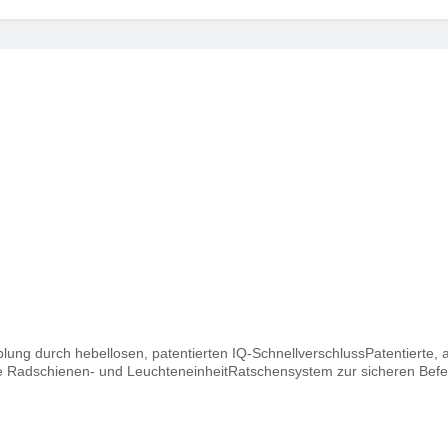
lung durch hebellosen, patentierten IQ-SchnellverschlussPatentiert
tbare Radschienen- und LeuchteneinheitRatschensystem zur sicheren B
_PDFe/AMS_Testsieg_i21_06_2025.pdf">https://www.uebler.com/filea