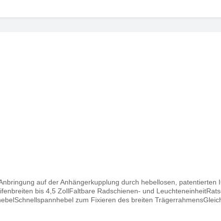
bringung auf der Anhängerkupplung durch hebellosen, patentierten I
fenbreiten bis 4,5 ZollFaltbare Radschienen- und LeuchteneinheitRat
belSchnellspannhebel zum Fixieren des breiten TrägerrahmensGleich