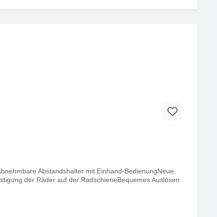
e, abnehmbare Abstandshalter mit Einhand-BedienungNeue,
efestigung der Räder auf der RadschieneBequemes Auslösen
dmin/Logo_Testsiege/Testsiege_PDFe/AMS_Testsieg_i21_06_2